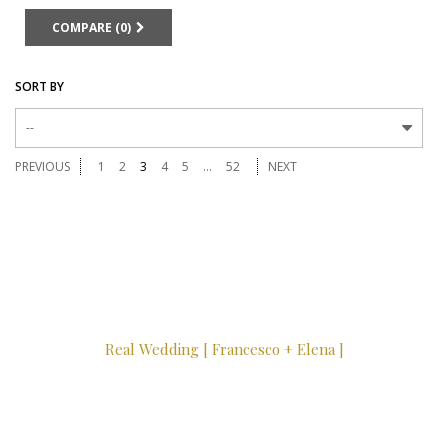
COMPARE (
0
)
SORT BY
--
PREVIOUS
1
2
3
4
5
...
52
NEXT
Real Wedding [ Francesco + Elena ]