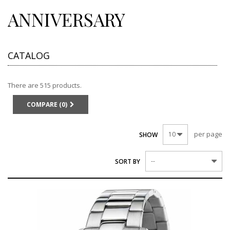
ANNIVERSARY
CATALOG
There are 515 products.
COMPARE (
0
)
per page
10
SHOW
--
SORT BY