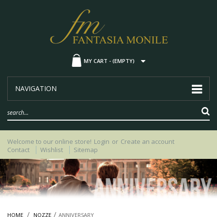
MY CART -
(EMPTY)
NAVIGATION
Welcome to our online store!
Login
or
Create an account
Contact
Wishlist
Sitemap
HOME
NOZZE
ANNIVERSARY