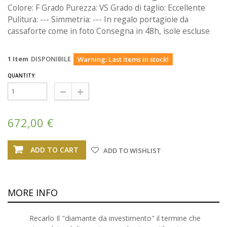
Colore: F Grado Purezza: VS Grado di taglio: Eccellente
Pulitura: --- Simmetria: --- In regalo portagioie da
cassaforte come in foto Consegna in 48h, isole escluse
1
Item
DISPONIBILE
Warning: Last items in stock!
QUANTITY:
672,00 €
ADD TO CART
ADD TO WISHLIST
MORE INFO
Recarlo Il "diamante da investimento" il termine che