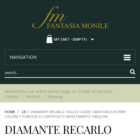
MY CART -
(EMPTY)
NAVIGATION
Welcome to our online store!
Login
or
Create an account
Contact
Wishlist
Sitemap
HOME
LEI
DIAMANTE RECARLO TAGLIO CUORE CARATURA 0.05 NEW
COLORE F PUREZZA VS CERTIFICATO INVESTIMENTO YX0QLFM
DIAMANTE RECARLO