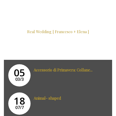
Real Wedding [ Francesco + Elena ]
05
Accessorio di Primavera: Collane...
03/3
18
Animal- shaped
07/7