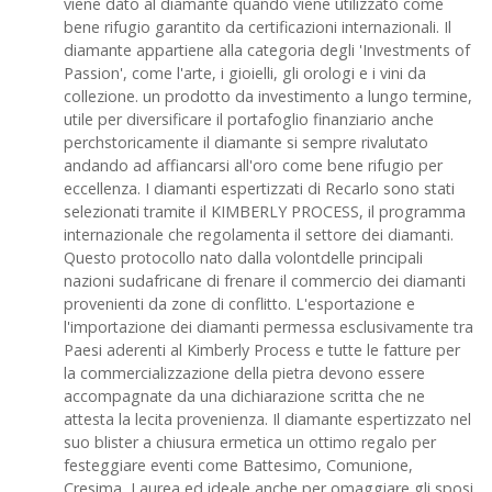
viene dato al diamante quando viene utilizzato come
bene rifugio garantito da certificazioni internazionali. Il
diamante appartiene alla categoria degli 'Investments of
Passion', come l'arte, i gioielli, gli orologi e i vini da
collezione. un prodotto da investimento a lungo termine,
utile per diversificare il portafoglio finanziario anche
perchstoricamente il diamante si sempre rivalutato
andando ad affiancarsi all'oro come bene rifugio per
eccellenza. I diamanti espertizzati di Recarlo sono stati
selezionati tramite il KIMBERLY PROCESS, il programma
internazionale che regolamenta il settore dei diamanti.
Questo protocollo nato dalla volontdelle principali
nazioni sudafricane di frenare il commercio dei diamanti
provenienti da zone di conflitto. L'esportazione e
l'importazione dei diamanti permessa esclusivamente tra
Paesi aderenti al Kimberly Process e tutte le fatture per
la commercializzazione della pietra devono essere
accompagnate da una dichiarazione scritta che ne
attesta la lecita provenienza. Il diamante espertizzato nel
suo blister a chiusura ermetica un ottimo regalo per
festeggiare eventi come Battesimo, Comunione,
Cresima, Laurea ed ideale anche per omaggiare gli sposi