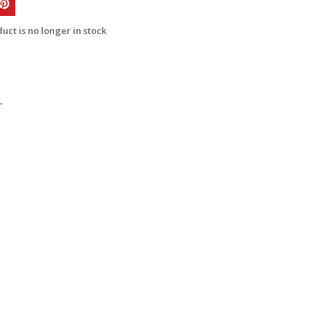
uct is no longer in stock
T