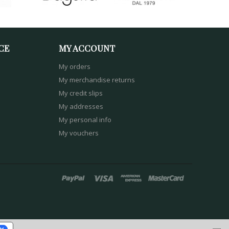
CE
MY ACCOUNT
My orders
My merchandise returns
My credit slips
My addresses
My personal info
My vouchers