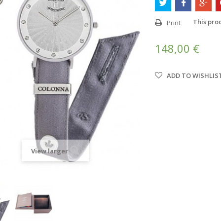
This prod
Print
148,00 €
ADD TO WISHLIS
View larger