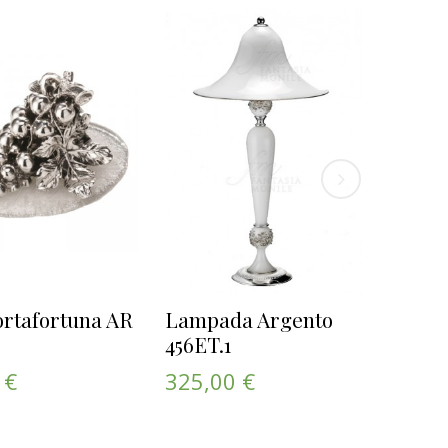
ortafortuna AR
Lampada Argento
Orecc
456ET.1
Silic
OPSO
 €
325,00 €
OPS! Beat
cuore in...