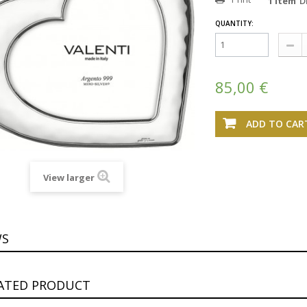
1
Item
D
QUANTITY:
85,00 €
ADD TO CAR
View larger
WS
LATED PRODUCT