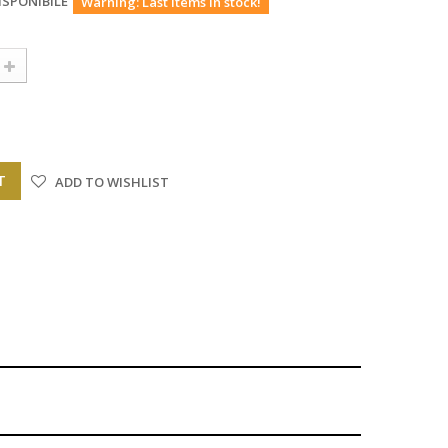
ISPONIBILE
Warning: Last items in stock!
T
ADD TO WISHLIST