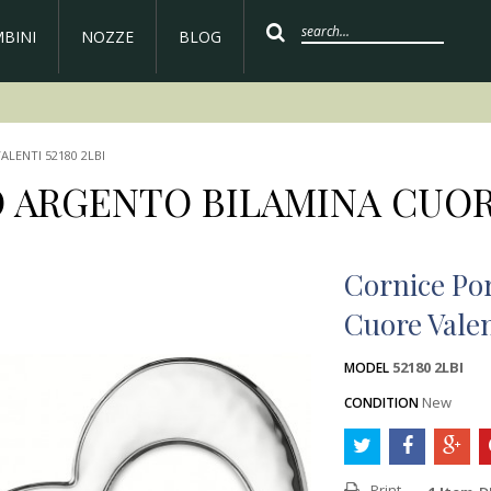
BINI
NOZZE
BLOG
LENTI 52180 2LBI
ARGENTO BILAMINA CUORE 
Cornice Po
Cuore Valen
52180 2LBI
MODEL
New
CONDITION
Print