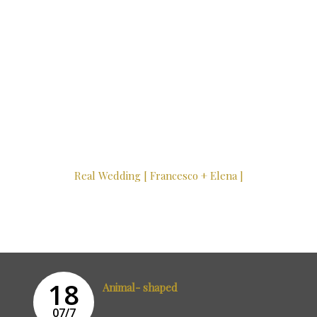
Real Wedding [ Francesco + Elena ]
18
Animal- shaped
07/7