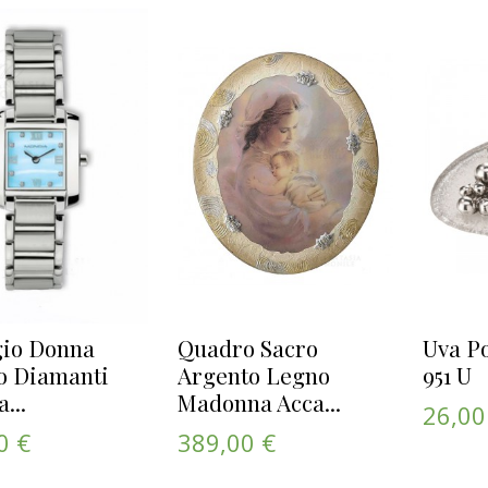
gio Donna
Quadro Sacro
Uva P
o Diamanti
Argento Legno
951 U
...
Madonna Acca...
26,00
0 €
389,00 €