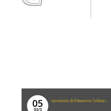
05
Accessorio di Primavera: Collane...
03/3