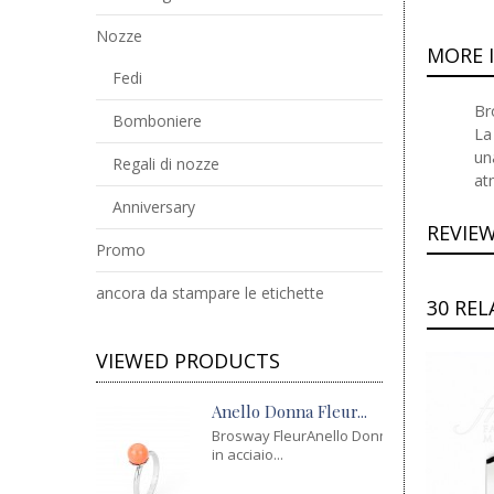
Nozze
MORE 
Fedi
Br
Bomboniere
La
un
Regali di nozze
at
Anniversary
REVIE
Promo
ancora da stampare le etichette
30 RE
VIEWED PRODUCTS
Anello Donna Fleur...
Brosway FleurAnello Donna
in acciaio...