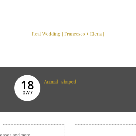
Real Wedding [ Francesco + Elena ]
18
Animal- shaped
07/7
releases and more