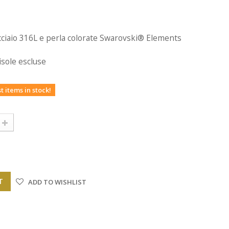
ciaio 316L e perla
colorate Swarovski® Elements
isole escluse
t items in stock!
T
ADD TO WISHLIST