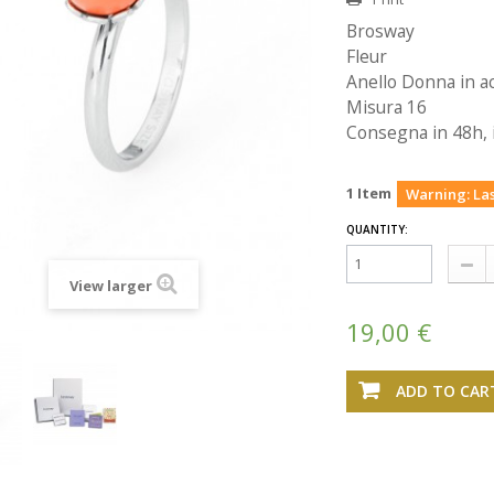
Brosway
Fleur
Anello Donna in ac
Misura 16
Consegna in 48h, 
1
Item
Warning: Las
QUANTITY:
View larger
19,00 €
ADD TO CAR