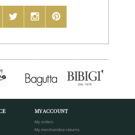
CE
MY ACCOUNT
My orders
My merchandise returns