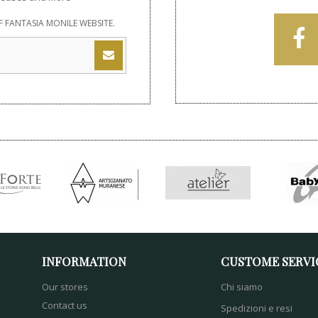
 FANTASIA MONILE WEBSITE.
INFORMATION
CUSTOME SERVI
Our stores
Chi siamo
Contact us
Spedizioni e resi