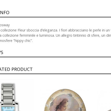
INFO
osway
 collezione Fleur sboccia d’eleganza. I fiori abbracciano le perle in un
a collezione femminile e luminosa. Un allegro tintinnio di sfere, un 
mosfere “hippy chic”.
WS
LATED PRODUCT