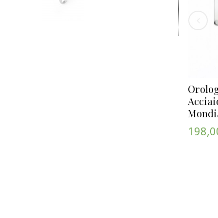
Orolo
Acciai
Mondia
198,0