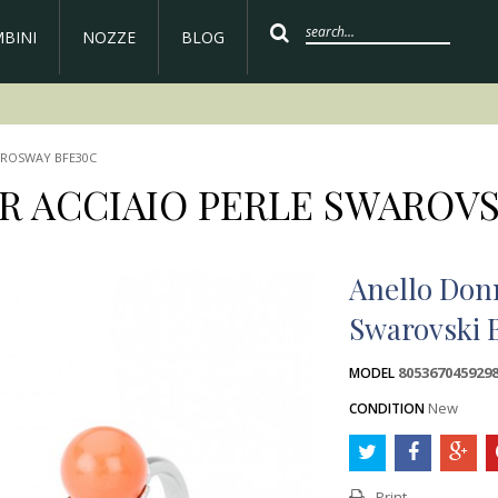
BINI
NOZZE
BLOG
BROSWAY BFE30C
R ACCIAIO PERLE SWAROVS
Anello Donn
Swarovski 
805367045929
MODEL
New
CONDITION
Print