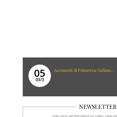
05
Accessorio di Primavera: Collane...
03/3
NEWSLETTER
Sign up to get the latest on sales, new 