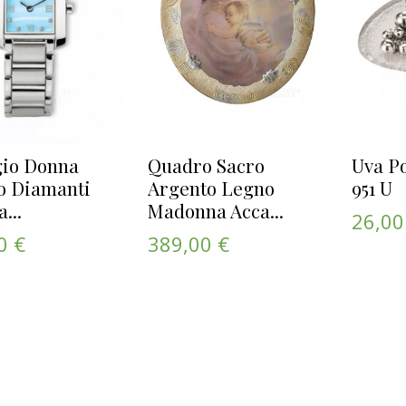
gio Donna
Quadro Sacro
Uva P
o Diamanti
Argento Legno
951 U
...
Madonna Acca...
26,00
0 €
389,00 €