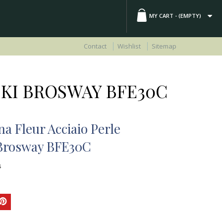
MY CART -
(EMPTY)
Contact
Wishlist
Sitemap
KI BROSWAY BFE30C
a Fleur Acciaio Perle
Brosway BFE30C
8