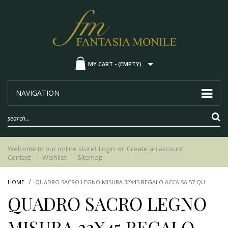
MY CART -
(EMPTY)
NAVIGATION
Welcome to our online store!
Login
or
Create an account
Contact
Wishlist
Sitemap
HOME
QUADRO SACRO LEGNO MISURA 32X45 REGALO ACCA SA 57 QU
QUADRO SACRO LEGNO
MISURA 32X45 REGALO