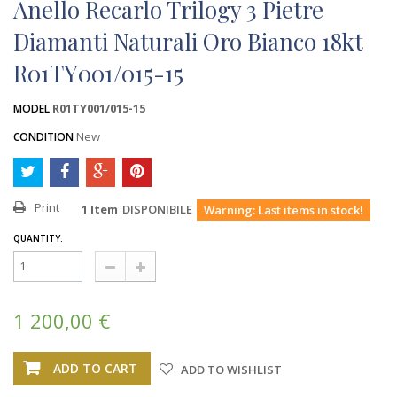
Anello Recarlo Trilogy 3 Pietre
Diamanti Naturali Oro Bianco 18kt
R01TY001/015-15
R01TY001/015-15
MODEL
New
CONDITION
Print
1
Item
DISPONIBILE
Warning: Last items in stock!
QUANTITY:
1 200,00 €
ADD TO CART
ADD TO WISHLIST