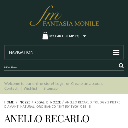
MY CART -
(EMPTY)
NAVIGATION
Welcome to our online store!
Login
or
Create an account
Contact
Wishlist
Sitemap
HOME
NOZZE
REGALI DI NOZZE
ANELLO RECARLO TRILOGY 3 PIETRE
DIAMANTI NATURALI ORO BIANCO 18KT R01TY001/015-15
ANELLO RECARLO