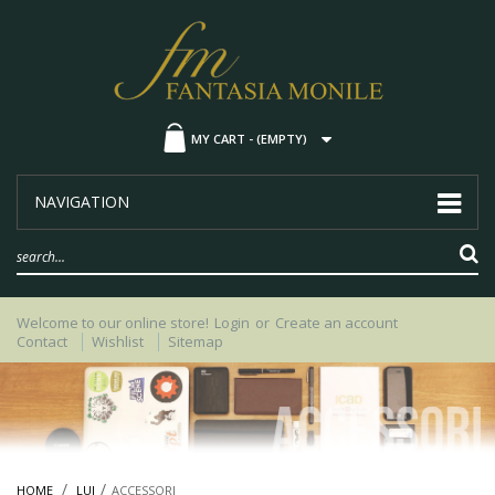
MY CART -
(EMPTY)
NAVIGATION
Welcome to our online store!
Login
or
Create an account
Contact
Wishlist
Sitemap
HOME
LUI
ACCESSORI