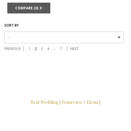
COMPARE (
0
)
SORT BY
--
PREVIOUS
1
2
3
4
...
7
NEXT
Real Wedding [ Francesco + Elena ]