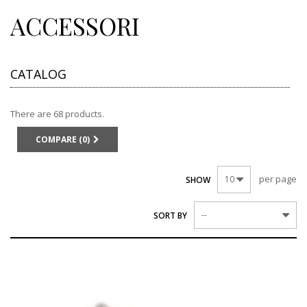
ACCESSORI
CATALOG
There are 68 products.
COMPARE (
0
)
per page
10
SHOW
--
SORT BY