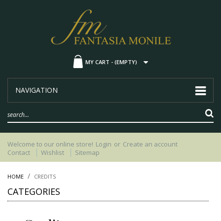
MY CART -
(EMPTY)
NAVIGATION
Welcome to our online store!
Login
or
Create an account
Contact
Wishlist
Sitemap
HOME
CREDITS
CATEGORIES